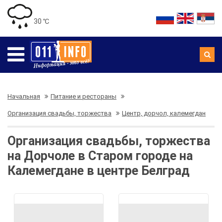
30 ℃
Начальная
Питание и рестораны
Организация свадьбы, торжества
Центр, дорчол, калемегдан
Организация свадьбы, торжества
на Дорчоле в Старом городе на
Калемегдане в центре Белград