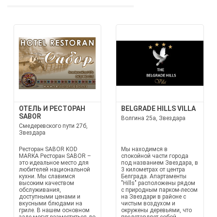
ОТЕЛЬ И РЕСТОРАН
BELGRADE HILLS VILLA
SABOR
Волгина 25а, Звездара
Смедеревского пути 27б,
Звездара
Ресторан SABOR KOD
Мы находимся в
MARKA Ресторан SABOR –
спокойной части города
это идеальное место для
под названием Звездара, в
любителей национальной
3 километрах от центра
кухни. Мы славимся
Белграда. Апартаменты
высоким качеством
"Hills" расположены рядом
обслуживания,
с природным парком-лесом
доступными ценами и
на Звездари в районе с
вкусными блюдами на
чистым воздухом и
гриле. В нашем основном
окружены деревьями, что