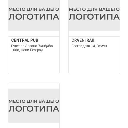
CENTRAL PUB
CRVENI RAK
Булевар Зорана Ђинђића
Београдска 14, Земун
106а, Нови Београд