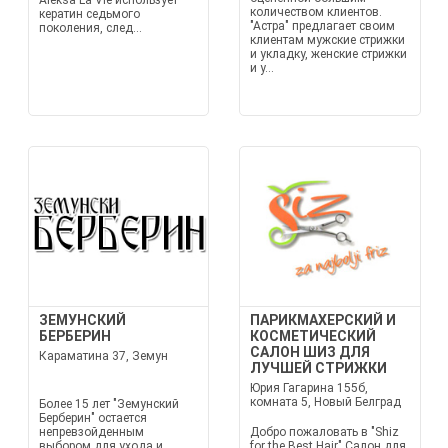
Aleksa La Vie использует
количеством клиентов.
кератин седьмого
"Астра" предлагает своим
поколения, след...
клиентам мужские стрижки
и укладку, женские стрижки
и у...
ЗЕМУНСКИЙ
ПАРИКМАХЕРСКИЙ И
БЕРБЕРИН
КОСМЕТИЧЕСКИЙ
САЛОН ШИЗ ДЛЯ
Караматина 37, Земун
ЛУЧШЕЙ СТРИЖКИ
Юрия Гагарина 155б,
комната 5, Новый Белград
Более 15 лет "Земунский
Берберин" остается
непревзойденным
Добро пожаловать в "Shiz
выбором для ухода и
for the Best Hair" Салон для