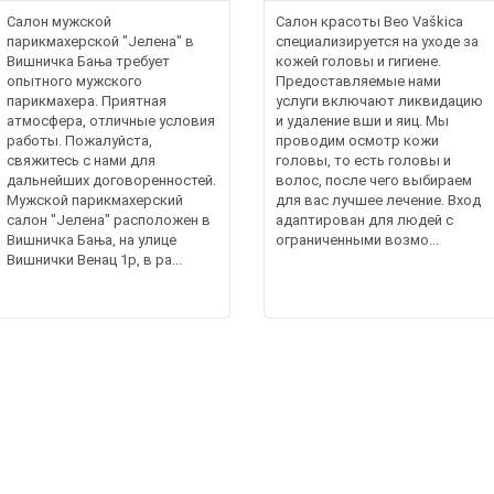
Салон мужской
Салон красоты Beo Vaškica
парикмахерской "Јелена" в
специализируется на уходе за
Вишничка Бања требует
кожей головы и гигиене.
опытного мужского
Предоставляемые нами
парикмахера. Приятная
услуги включают ликвидацию
атмосфера, отличные условия
и удаление вши и яиц. Мы
работы. Пожалуйста,
проводим осмотр кожи
свяжитесь с нами для
головы, то есть головы и
дальнейших договоренностей.
волос, после чего выбираем
Мужской парикмахерский
для вас лучшее лечение. Вход
салон "Јелена" расположен в
адаптирован для людей с
Вишничка Бања, на улице
ограниченными возмо...
Вишнички Венац 1p, в ра...