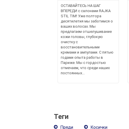
ОСТАВАЙТЕСЬ НА ШАГ
ВПЕРЕДИ с салонами RAJKA
STIL TIM! Уже полтора
десятилетия мы заботимся о
ваших волосах. Мы
предлагаем отшелушивание
кожи головы, глубокую
очистку с
восстановительными
кремами и ампулами. С пятью
годами опыта работы в
Париже. Мы с гордостью
отмечаем, что среди наших
постоянных...
Теги
Пряди
Косички