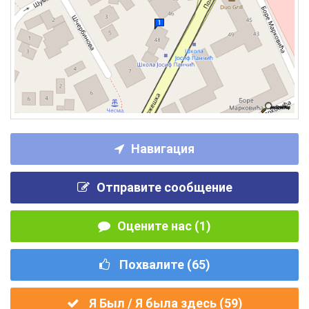
Навигация
Отправите сообщение
Оцените нас (1)
Похвалите (
65
)
Я Был / Я была здесь (
59
)