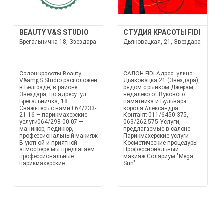
BEAUTY V&S STUDIO
СТУДИЯ КРАСОТЫ FIDI
Брегальничка 18, Звездара
Дьяковацкая, 21, Звездара
Салон красоты Beauty
САЛОН FIDI Адрес: улица
V&amp;S Studio расположен
Дьяковацка 21 (Звездара),
в Белграде, в районе
рядом с рынком Джерам,
Звездара, по адресу: ул.
недалеко от Вукового
Брегальничка, 18.
памятника и Бульвара
Свяжитесь с нами:064/233-
короля Александра.
21-16 — парикмахерские
Контакт: 011/6450-375,
услуги064/298-00-07 —
063/262-575 Услуги,
маникюр, педикюр,
предлагаемые в салоне:
профессиональный макияж
Парикмахерские услуги
В уютной и приятной
Косметические процедуры
атмосфере мы предлагаем
Профессиональный
профессиональные
макияж Соляриум "Mega
парикмахерские...
Sun"...