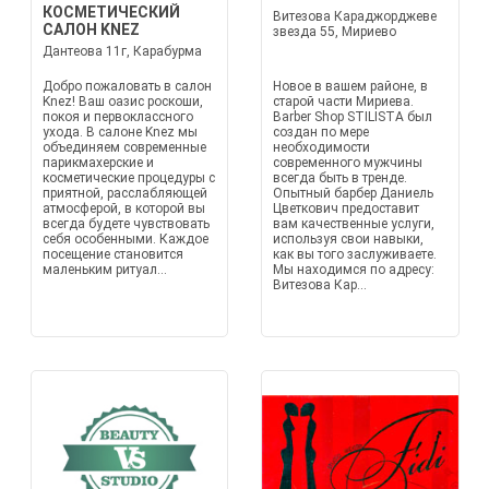
КОСМЕТИЧЕСКИЙ
Витезова Караджорджеве
САЛОН KNEZ
звезда 55, Мириево
Дантеова 11г, Карабурма
Добро пожаловать в салон
Новое в вашем районе, в
Knez! Ваш оазис роскоши,
старой части Мириева.
покоя и первоклассного
Barber Shop STILISTA был
ухода. В салоне Knez мы
создан по мере
объединяем современные
необходимости
парикмахерские и
современного мужчины
косметические процедуры с
всегда быть в тренде.
приятной, расслабляющей
Опытный барбер Даниель
атмосферой, в которой вы
Цветкович предоставит
всегда будете чувствовать
вам качественные услуги,
себя особенными. Каждое
используя свои навыки,
посещение становится
как вы того заслуживаете.
маленьким ритуал...
Мы находимся по адресу:
Витезова Кар...