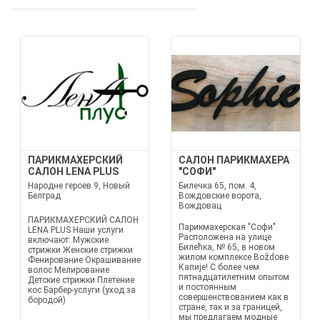
ПАРИКМАХЕРСКИЙ
САЛОН ПАРИКМАХЕРА
САЛОН LENA PLUS
"СОФИ"
Народне героев 9, Новый
Билечка 65, пом. 4,
Белград
Вождовские ворота,
Вождовац
ПАРИКМАХЕРСКИЙ САЛОН
Парикмахерская "Софи"
LENA PLUS Наши услуги
Расположена на улице
включают: Мужские
Билећка, № 65, в новом
стрижки Женские стрижки
жилом комплексе Воždове
Фенирование Окрашивание
Капије! С более чем
волос Мелирование
пятнадцатилетним опытом
Детские стрижки Плетение
и постоянным
кос Барбер-услуги (уход за
совершенствованием как в
бородой)
стране, так и за границей,
мы предлагаем модные