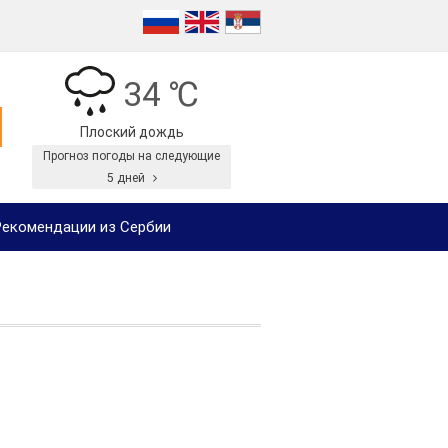
34 ℃
Плоский дождь
Прогноз погоды на следующие
5 дней
екомендации из Сербии