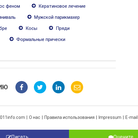
ос феном
Кератиновое лечение
ниваль
Мужской парикмахер
бре
Косы
Пряди
Формальные прически
ИЮ
 011info.com
О нас
Правила использования
Impressum
E-mail
Писать
Оцените