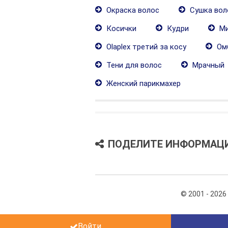
Окраска волос
Сушка вол
Косички
Кудри
Ми
Olaplex третий за косу
Ом
Тени для волос
Мрачный
Женский парикмахер
ПОДЕЛИТЕ ИНФОРМАЦ
© 2001 - 2026
Войти