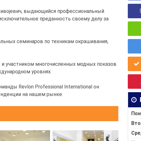
Радивојевич, выдающийся профессиональный
исключительное преданность своему делу за
ельных семинаров по техникам окрашивания,
м и участником многочисленных модных показов
еждународном уровнях.
анды Revlon Professional International он
енденции на нашем рынке.
Пон
Вто
Сре