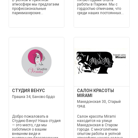
В уютной и приятной
пятью годами опыта
атмосфере мы предлагаем
работы в Париже. Мы с
профессиональные
гордостью отмечаем, что
парикмахерские...
среди наших постоянных...
СТУДИЯ ВЕНУС
САЛОН КРАСОТЫ
MIRAMI
Прашка 34, Баново Брдо
Македонская 30, Старый
град
Добро пожаловать в
Салон красоты Mirami
Студию Венус! Наша студия
находится на улице
— это место, где мы
Македонская в Старом
заботимся о вашем
городе. С многолетним
внешнем виде и
опытом работы в уютной