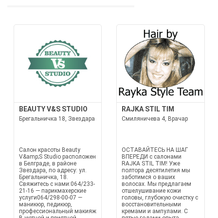
BEAUTY V&S STUDIO
RAJKA STIL TIM
Брегальничка 18, Звездара
Смиляничева 4, Врачар
Салон красоты Beauty
ОСТАВАЙТЕСЬ НА ШАГ
V&amp;S Studio расположен
ВПЕРЕДИ с салонами
в Белграде, в районе
RAJKA STIL TIM! Уже
Звездара, по адресу: ул.
полтора десятилетия мы
Брегальничка, 18.
заботимся о ваших
Свяжитесь с нами:064/233-
волосах. Мы предлагаем
21-16 — парикмахерские
отшелушивание кожи
услуги064/298-00-07 —
головы, глубокую очистку с
маникюр, педикюр,
восстановительными
профессиональный макияж
кремами и ампулами. С