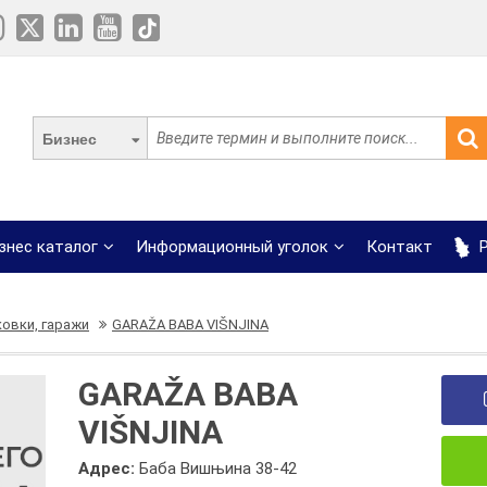
Бизнес
знес каталог
Информационный уголок
Контакт
Р
овки, гаражи
GARAŽA BABA VIŠNJINA
GARAŽA BABA
VIŠNJINA
Адрес:
Баба Вишњина 38-42