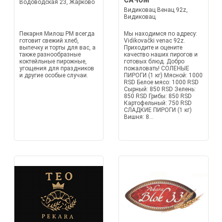
САЧОМ
Водоводская 23, Жарково
Видиковац Венац 92z,
Видиковац
Пекарня Милош PM всегда
Мы находимся по адресу:
готовит свежий хлеб,
Vidikovački venac 92z.
выпечку и торты для вас, а
Приходите и оцените
также разнообразные
качество наших пирогов и
коктейльные пирожные,
готовых блюд. Добро
угощения для праздников
пожаловать! СОЛЕНЫЕ
и другие особые случаи.
ПИРОГИ (1 кг) Мясной: 1000
RSD Белое мясо: 1000 RSD
Сырный: 850 RSD Зелень:
850 RSD Грибы: 850 RSD
Картофельный: 750 RSD
СЛАДКИЕ ПИРОГИ (1 кг)
Вишня: 8...