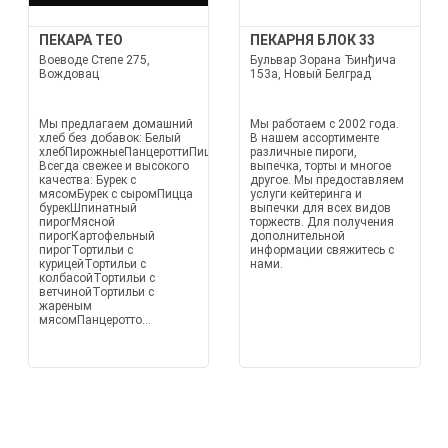
ПЕКАРА ТЕО
ПЕКАРНЯ БЛОК 33
Воеводе Степе 275,
Бульвар Зорана Ђинђича
Вождовац
153а, Новый Белград
Мы предлагаем домашний
Мы работаем с 2002 года.
хлеб без добавок: Белый
В нашем ассортименте
хлебПирожныеПанцероттиПиццыТортильиБулочки
различные пироги,
Всегда свежее и высокого
выпечка, торты и многое
качества: Бурек с
другое. Мы предоставляем
мясомБурек с сыромПицца
услуги кейтеринга и
бурекШпинатный
выпечки для всех видов
пирогМясной
торжеств. Для получения
пирогКартофельный
дополнительной
пирогТортильи с
информации свяжитесь с
курицейТортильи с
нами.
колбасойТортильи с
ветчинойТортильи с
жареным
мясомПанцеротто...