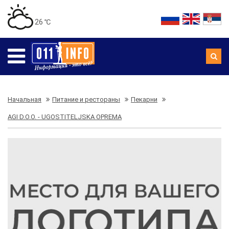
26 ℃
Начальная
Питание и рестораны
Пекарни
AGI D.O.O. - UGOSTITELJSKA OPREMA