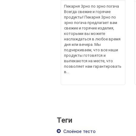
Пекарня Зрно по зрно погача
Всегда свежие и горячие
продукты! Пекарня Зрно по
зрно погача предлагает вам
свежие и горячие изделия,
которыми вы можете
наслаждаться в любое время
дня или вечера. Мы
подчеркиваем, что все наши
продукты готовятся и
выпекаются на месте, что
позволяет нам гарантировать
в...
Теги
Слоёное тесто