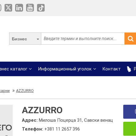
Бизнес
знес каталог
Информационный уголок
Контакт
Р
карни
AZZURRO
AZZURRO
Адрес:
Милоша Поцерца 31, Савски венац
Телефон:
+381 11 2657 396