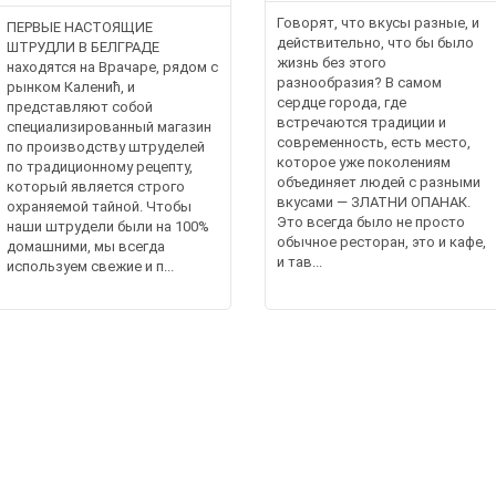
Говорят, что вкусы разные, и
ПЕРВЫЕ НАСТОЯЩИЕ
действительно, что бы было
ШТРУДЛИ В БЕЛГРАДЕ
жизнь без этого
находятся на Врачаре, рядом с
разнообразия? В самом
рынком Каленић, и
сердце города, где
представляют собой
встречаются традиции и
специализированный магазин
современность, есть место,
по производству штруделей
которое уже поколениям
по традиционному рецепту,
объединяет людей с разными
который является строго
вкусами — ЗЛАТНИ ОПАНАК.
охраняемой тайной. Чтобы
Это всегда было не просто
наши штрудели были на 100%
обычное ресторан, это и кафе,
домашними, мы всегда
и тав...
используем свежие и п...