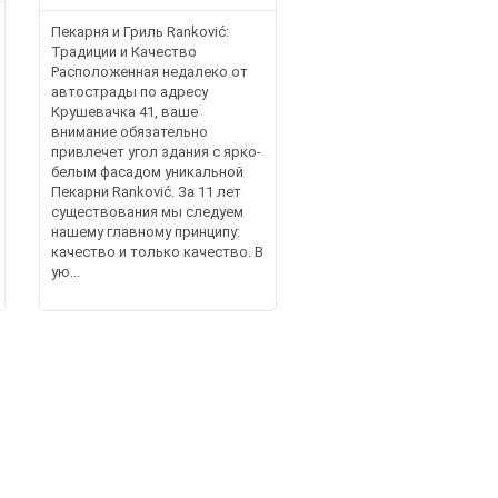
Пекарня и Гриль Ranković:
Традиции и Качество
Расположенная недалеко от
автострады по адресу
Крушевачка 41, ваше
внимание обязательно
привлечет угол здания с ярко-
белым фасадом уникальной
Пекарни Ranković. За 11 лет
существования мы следуем
нашему главному принципу:
качество и только качество. В
ую...