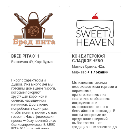
BRED PITA 011
КОНДИТЕРСКАЯ
СЛАДКОЕ НЕБО
Вишничка 49, Карабурма
Матице Српске, 42а,
Мириево
+ 1 локации
Пирог с характером и
Мы известны своими
душой. Уже много лет мы
первоклассными тортами и
готовим домашние пироги,
пирожными,
которые покоряют
приготовленными из
хрустящей корочкой и
тщательно отобранных
сочной, насыщенной
ингредиентов и
начинкой. Достаточно
высококачественного
попробовать один раз,
бельгийского шоколада. В
чтобы понять, почему о нас
нашем ассортименте
говорят. Наша философия
представлен широкий
проста — безупречный вкус
выбор тортов — от
без компромиссов. В BRED
традиционных рецептов до
PITA 011 каждый пирог