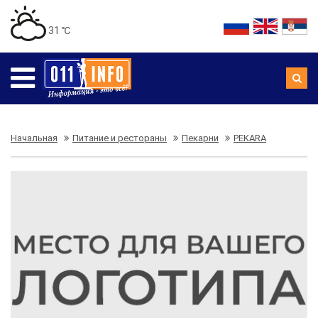
31 ℃
Начальная
Питание и рестораны
Пекарни
PEKARA