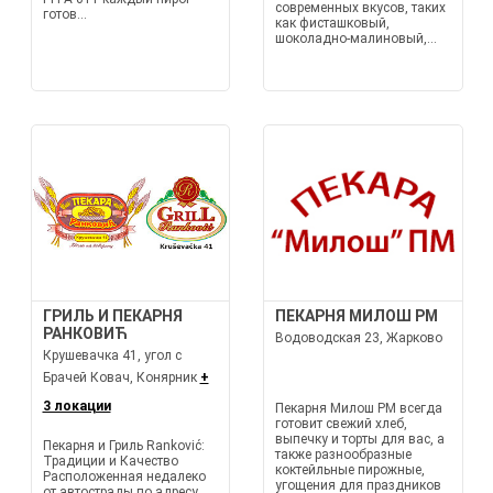
современных вкусов, таких
готов...
как фисташковый,
шоколадно-малиновый,...
ГРИЛЬ И ПЕКАРНЯ
ПЕКАРНЯ МИЛОШ PM
РАНКОВИЋ
Водоводская 23, Жарково
Крушевачка 41, угол с
Брачей Ковач, Конярник
+
3 локации
Пекарня Милош PM всегда
готовит свежий хлеб,
выпечку и торты для вас, а
Пекарня и Гриль Ranković:
также разнообразные
Традиции и Качество
коктейльные пирожные,
Расположенная недалеко
угощения для праздников
от автострады по адресу