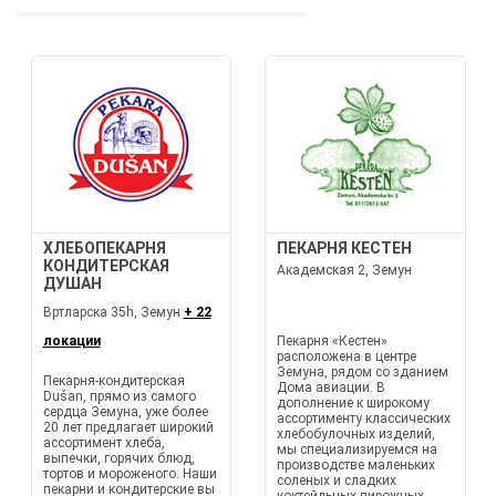
ХЛЕБОПЕКАРНЯ
ПЕКАРНЯ КЕСТЕН
КОНДИТЕРСКАЯ
Академская 2, Земун
ДУШАН
Вртларска 35h, Земун
+ 22
локации
Пекарня «Кестен»
расположена в центре
Земуна, рядом со зданием
Пекарня-кондитерская
Дома авиации. В
Dušan, прямо из самого
дополнение к широкому
сердца Земуна, уже более
ассортименту классических
20 лет предлагает широкий
хлебобулочных изделий,
ассортимент хлеба,
мы специализируемся на
выпечки, горячих блюд,
производстве маленьких
тортов и мороженого. Наши
соленых и сладких
пекарни и кондитерские вы