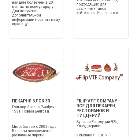
коктейльных пирожных,
найдете более чем в 20
подходящих для
местах по всему городу.
различных типов
Для получения
кейтеринга. Из нашего с...
дополнительной
информации посетите нашу
страницу...
ПЕКАРНЯ БЛОК 33
FILIP VTF COMPANY -
ВСЕ ДЛЯ ПЕКАРЕН,
Бульвар Зорана Ђинђича
РЕСТОРАНОВ И
153а, Новый Белград
ПИЦЦЕРИЙ
Булевар Револуции 92b,
Калуджерица
Мы работаем с 2002 года.
В нашем ассортименте
различные пироги,
Компания "FILIP VTF