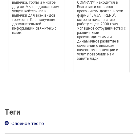
выпечка, торты и многое
COMPANY" находится в
другое. Мы предоставляем
Белграде и является
услуги кейтеринга и
преемником деятельности
выпечки для всех видов
фирмы "JAJA TREND",
торжеств. Для получения
которая начала свою
дополнительной
работу еще в 2000 году.
информации свяжитесь с
Успешное сотрудничество с
нами.
различными
производителями и
динамичное развитие в
сочетании с высоким
качеством продукции и
услуг позволили нам
занять лиди...
Теги
Слоёное тесто