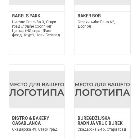
BAGELS PARK
BAKER BOB
Николе Спасића 3, Стари
Страхињића Бана 62,
град // Ушће Схоппинг
Дорћол
Центар (ИИ-спрат Фаст
фоод Цоурт), Нови Београд
BISTRO & BAKERY
BUREGDŽIJSKA
CASABLANCA
RADNJA VRUĆ BUREK
Скадарска 49, Стари град
Скадарска 2-16, Стари град