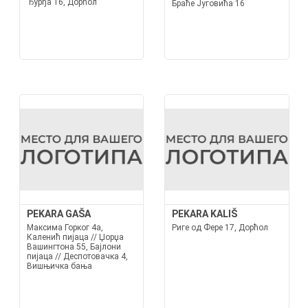
Ђурђа 16, Дорћол
Браће Југовића 16
PEKARA GAŠA
PEKARA KALIŠ
Максима Горког 4а,
Риге од Фере 17, Дорћол
Каленић пијаца // Џорџа
Вашингтона 55, Бајлони
пијаца // Деспотовачка 4,
Вишњичка бања