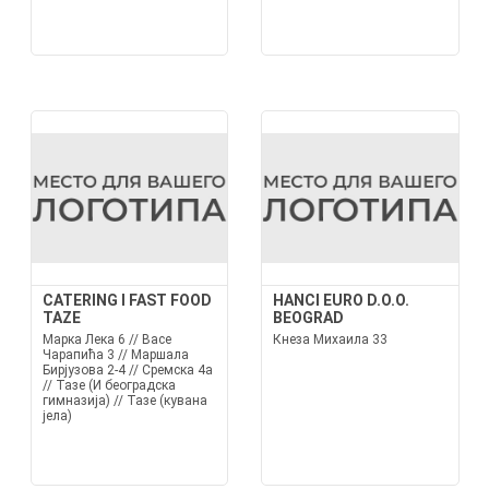
CATERING I FAST FOOD
HANCI EURO D.O.O.
TAZE
BEOGRAD
Марка Лека 6 // Васе
Кнеза Михаила 33
Чарапића 3 // Маршала
Бирјузова 2-4 // Сремска 4а
// Тазе (И београдска
гимназија) // Тазе (кувана
јела)