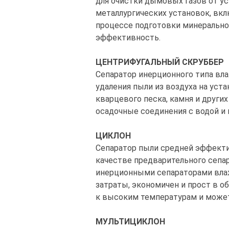
для очистки дымовых газов от ус
металлургических установок, вкл
процессе подготовки минерально
эффективность.
ЦЕНТРИФУГАЛЬНЫЙ СКРУББЕР
Сепаратор инерционного типа вла
удаления пыли из воздуха на уст
кварцевого песка, камня и други
осадочные соединения с водой и 
ЦИКЛОН
Сепаратор пыли средней эффекти
качестве предварительного сепар
инерционными сепараторами вла
затраты, экономичен и прост в о
к высоким температурам и може
МУЛЬТИЦИКЛОН