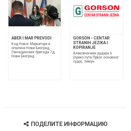
ABER I MAR PREVODI
GORSON - CENTAR
STRANIH JEZIKA I
Код Новог Меркатора и
KOPIRANJE
општине Нови Београд,
Омладинских бригада 7д,
Алексиначких рудара 6
Нови Београд
(преко пута Првог основног
суда), Земун
ПОДЕЛИТЕ ИНФОРМАЦИЮ