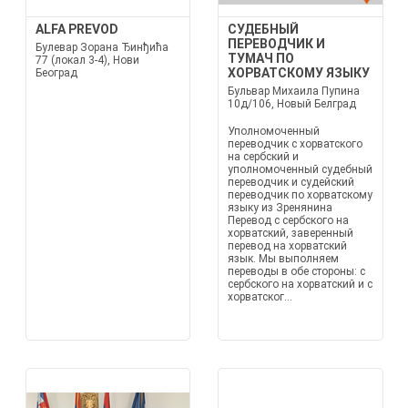
ALFA PREVOD
СУДЕБНЫЙ
ПЕРЕВОДЧИК И
Булевар Зорана Ђинђића
ТУМАЧ ПО
77 (локал 3-4), Нови
ХОРВАТСКОМУ ЯЗЫКУ
Београд
Бульвар Михаила Пупина
10д/106, Новый Белград
Уполномоченный
переводчик с хорватского
на сербский и
уполномоченный судебный
переводчик и судейский
переводчик по хорватскому
языку из Зренянина
Перевод с сербского на
хорватский, заверенный
перевод на хорватский
язык. Мы выполняем
переводы в обе стороны: с
сербского на хорватский и с
хорватског...