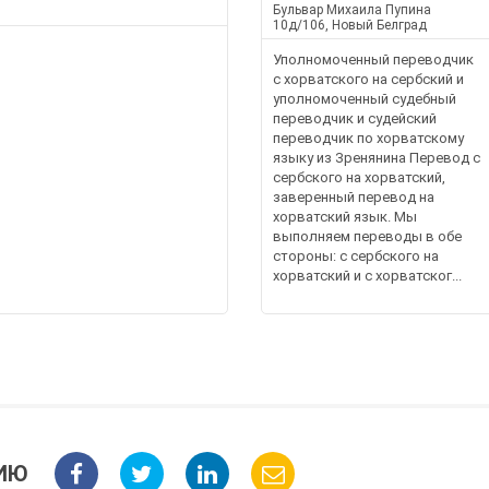
Бульвар Михаила Пупина
10д/106, Новый Белград
Уполномоченный переводчик
с хорватского на сербский и
уполномоченный судебный
переводчик и судейский
переводчик по хорватскому
языку из Зренянина Перевод с
сербского на хорватский,
заверенный перевод на
хорватский язык. Мы
выполняем переводы в обе
стороны: с сербского на
хорватский и с хорватског...
ИЮ