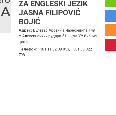
ZA ENGLESKI JEZIK
JASNA FILIPOVIĆ
BOJIĆ
Адрес:
Булевар Арсенија Чарнојевића 149
// Алексиначких рудара 51 – код YУ бизнис
центра
Телефон:
+381 11 32 39 053
,
+381 63 322
798