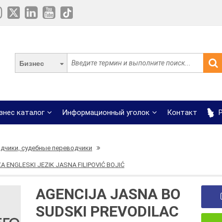
Бизнес
знес каталог
Информационный уголок
Контакт
Р
дчики, судебные переводчики
 ENGLESKI JEZIK JASNA FILIPOVIĆ BOJIĆ
AGENCIJA JASNA BO
SUDSKI PREVODILAC