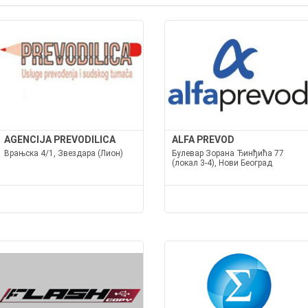
AGENCIJA PREVODILICA
ALFA PREVOD
Врањска 4/1, Звездара (Лион)
Булевар Зорана Ђинђића 77
(локал 3-4), Нови Београд