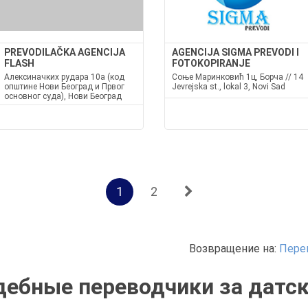
PREVODILAČKA AGENCIJA
AGENCIJA SIGMA PREVODI I
FLASH
FOTOKOPIRANJE
Алексиначких рудара 10а (код
Соње Маринковић 1ц, Борча // 14
општине Нови Београд и Првог
Jevrejska st., lokal 3, Novi Sad
основног суда), Нови Београд
1
2
Возвращение на:
Пере
дебные переводчики за датск