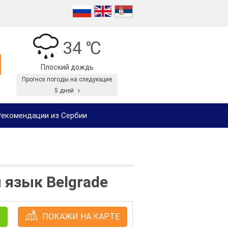
34 ℃
Плоский дождь
Прогноз погоды на следующие
5 дней
екомендации из Сербии
 язык Belgrade
ПОКАЖИ НА КАРТЕ