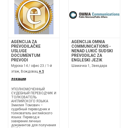
AGENCIJA ZA
AGENCIJA OMNIA
PREVODILAČKE
COMMUNICATIONS -
USLUGE
NENAD LUKIĆ SUDSKI
DOCUMENTUM
PREVODILAC ZA
PREVODI
ENGLESKI JEZIK
Мурска 14 / офис 23 / 1-й
Шамачка 1, Звездара
этаж, Вождовац
+ 1
локации
УПОЛНОМОЧЕННЫЙ
СУДЕБНЫЙ ПЕРЕВОДЧИК И
ТОЛКОВАТЕЛЬ
АНГЛИЙСКОГО ЯЗЫКА
Эмилия Томович –
судебный переводчик и
толкователь английского
языка: Перевод и
заверение личных
документов для получения