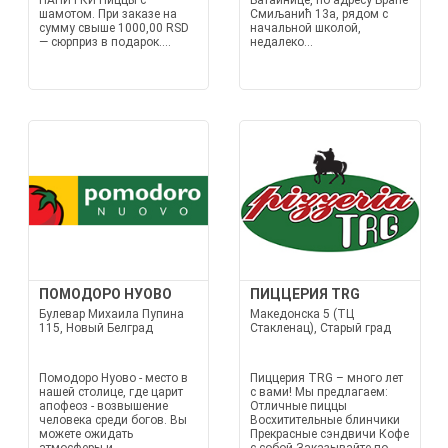
НАПИТКИ Пиццы с
Батайнице, по адресу Браће
шамотом. При заказе на
Смиљанић 13а, рядом с
сумму свыше 1000,00 RSD
начальной школой,
— сюрприз в подарок....
недалеко...
ПОМОДОРО НУОВО
ПИЦЦЕРИЯ TRG
Булевар Михаила Пупина
Македонска 5 (ТЦ
115, Новый Белград
Стакленац), Старый град
Помодоро Нуово - место в
Пиццерия TRG – много лет
нашей столице, где царит
с вами! Мы предлагаем:
апофеоз - возвышение
Отличные пиццы
человека среди богов. Вы
Восхитительные блинчики
можете ожидать
Прекрасные сэндвичи Кофе