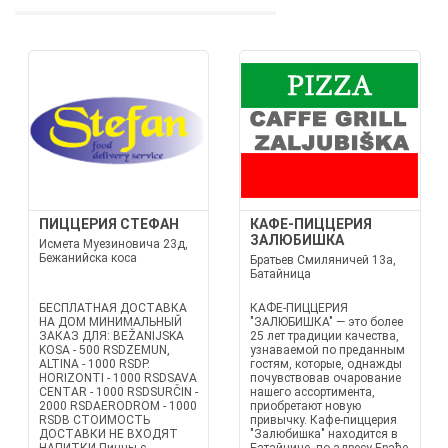
ПИЦЦЕРИЯ СТЕФАН
КАФЕ-ПИЦЦЕРИЯ
ЗАЛЮБИШКА
Исмета Муезиновича 23д,
Бежанийска коса
Братьев Смиляничей 13a,
Батайница
БЕСПЛАТНАЯ ДОСТАВКА
КАФЕ-ПИЦЦЕРИЯ
НА ДОМ МИНИМАЛЬНЫЙ
"ЗАЛЮБИШКА" — это более
ЗАКАЗ ДЛЯ: BEŽANIJSKA
25 лет традиции качества,
KOSA - 500 RSDZEMUN,
узнаваемой по преданным
ALTINA - 1000 RSDP.
гостям, которые, однажды
HORIZONTI - 1000 RSDSAVA
почувствовав очарование
CENTAR - 1000 RSDSURČIN -
нашего ассортимента,
2000 RSDAERODROM - 1000
приобретают новую
RSDВ СТОИМОСТЬ
привычку. Кафе-пиццерия
ДОСТАВКИ НЕ ВХОДЯТ
"Залюбишка" находится в