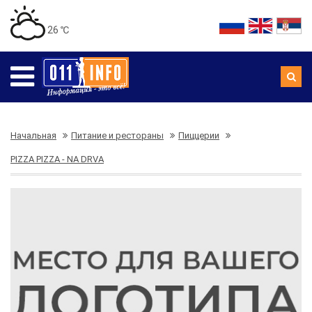
26 ℃
Начальная
Питание и рестораны
Пиццерии
PIZZA PIZZA - NA DRVA