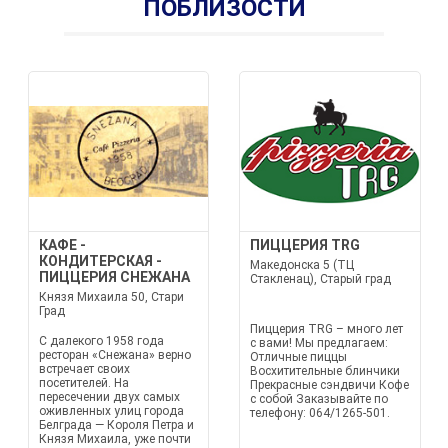
ПОБЛИЗОСТИ
КАФЕ -
ПИЦЦЕРИЯ TRG
КОНДИТЕРСКАЯ -
Македонска 5 (ТЦ
ПИЦЦЕРИЯ СНЕЖАНА
Стакленац), Старый град
Князя Михаила 50, Стари
Град
Пиццерия TRG – много лет
С далекого 1958 года
с вами! Мы предлагаем:
ресторан «Снежана» верно
Отличные пиццы
встречает своих
Восхитительные блинчики
посетителей. На
Прекрасные сэндвичи Кофе
пересечении двух самых
с собой Заказывайте по
оживленных улиц города
телефону: 064/1265-501.
Белграда — Короля Петра и
Князя Михаила, уже почти