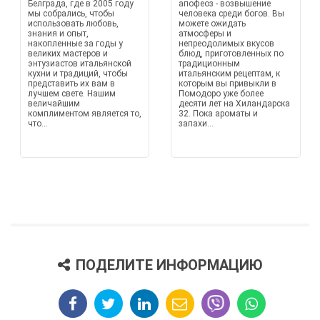
Белграда, где в 2005 году
апофеоз - возвышение
мы собрались, чтобы
человека среди богов. Вы
использовать любовь,
можете ожидать
знания и опыт,
атмосферы и
накопленные за годы у
непреодолимых вкусов
великих мастеров и
блюд, приготовленных по
энтузиастов итальянской
традиционным
кухни и традиций, чтобы
итальянским рецептам, к
представить их вам в
которым вы привыкли в
лучшем свете. Нашим
Помодоро уже более
величайшим
десяти лет на Хиландарска
комплиментом является то,
32. Пока ароматы и
что...
запахи...
ПОДЕЛИТЕ ИНФОРМАЦИЮ