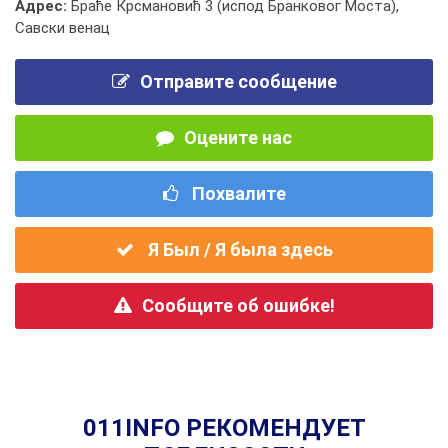
Адрес:
Браће Крсмановић 3 (испод Бранковог Моста),
Савски венац
Отправите сообщение
Оцените нас
Похвалите
Я Был / Я была здесь
Сообщите об ошибке!
011INFO РЕКОМЕНДУЕТ