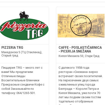
PIZZERIA TRG
CAFFE - POSLASTIČARNICA
- PICERIJA SNEŽANA
Македонска 5 (ТЦ Стакленац),
Старый град
Князя Михаила 50, Стари Град
Пиццерия TRG – много лет с
С далекого 1958 года
вами! Мы предлагаем:
ресторан «Снежана» верно
Отличные пиццы
встречает своих посетителей.
Восхитительные блинчики
На пересечении двух самых
Прекрасные сэндвичи Кофе с
оживленных улиц города
собой Заказывайте по
Белграда — Короля Петра и
телефону: 064/1265-501.
Князя Михаила, уже почти 70
лет мы подаем своим гостям
тщательно отобранные