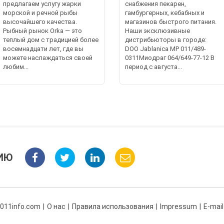
предлагаем услугу жарки
снабжения пекарен,
морской и речной рыбы
гамбургерных, кебабных и
высочайшего качества.
магазинов быстрого питания.
Рыбный рынок Orka — это
Наши эксклюзивные
теплый дом с традицией более
дистрибьюторы в городе:
восемнадцати лет, где вы
DOO Jablanica MP 011/489-
можете наслаждаться своей
0311Миодраг 064/649-77-12 В
любим...
период с августа...
ИЮ
 011info.com
О нас
Правила использования
Impressum
E-mail