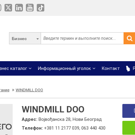
Бизнес
знес каталог
Информационный уголок
Контакт
Р
тание
WINDMILL DOO
WINDMILL DOO
Адрес:
Војвођанска 28, Нови Београд
Телефон:
+381 11 2177 039
,
063 440 430