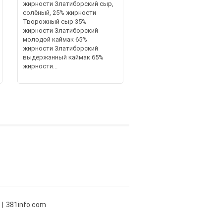
жирности Златиборский сыр,
солёный, 25% жирности
Творожный сыр 35%
жирности Златиборский
молодой каймак 65%
жирности Златиборский
выдержанный каймак 65%
жирности...
381info.com