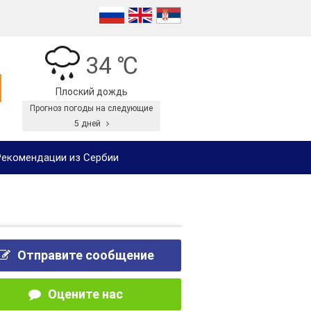
34 ℃
Плоский дождь
Прогноз погоды на следующие
5 дней
екомендации из Сербии
Отправите сообщение
Оцените нас