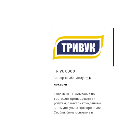
TRIVUK DOO
Вртларска 35а, Земун
+ 6
локации
TRIVUK DOO - компания по
торговле, производству и
услугам, с местонахождением
в Земуне, улица Вртларска 35а,
Сербия, была основана в