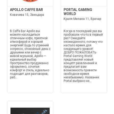
APOLLO CAFFE BAR
PORTAL GAMING
WORLD
Ковачева 15, Звездара
Краля Милана 11, Врачар
В Caffe Bar Apollo вы
Когда в последний раз вы
можете насладиться
пробовали что-то в первый
отличным кофе, приятной
раз? Ожидайте
атмосферой и хорошей
неожиданного, потому что
энергией! Будь то утренний
настало время для
эспрессо, спокойный день с
следующего уровня!
друзьями или вечер с
ДОБРО ПОЖАЛОВАТЬ
живой музыкой, Apollo —
Portal Gaming World
идеальный выбор.
представляет новый
Пространство продуманно
концепт развлечений и
оформлено, сочетая
предлагает вам
комфорт и стиль, идеально
возможность провести
подходит для разговоров,
свободное время
раб...
незабываемо. Название
Portal выбрано не...