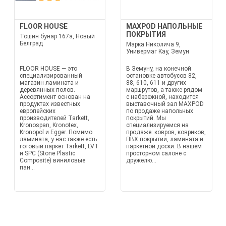
FLOOR HOUSE
MAXPOD НАПОЛЬНЫЕ
ПОКРЫТИЯ
Тошин бунар 167a, Новый
Белград
Марка Николича 9,
Универмаг Kay, Земун
FLOOR HOUSE — это
В Земуну, на конечной
специализированный
остановке автобусов 82,
магазин ламината и
88, 610, 611 и других
деревянных полов.
маршрутов, а также рядом
Ассортимент основан на
с набережной, находится
продуктах известных
выставочный зал MAXPOD
европейских
по продаже напольных
производителей Tarkett,
покрытий. Мы
Kronospan, Kronotex,
специализируемся на
Kronopol и Egger. Помимо
продаже: ковров, ковриков,
ламината, у нас также есть
ПВХ покрытий, ламината и
готовый паркет Tarkett, LVT
паркетной доски. В нашем
и SPC (Stone Plastic
просторном салоне с
Composite) виниловые
дружелю...
пан...