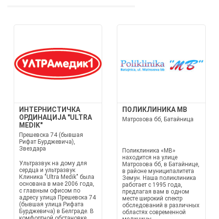
ИНТЕРНИСТИЧКА
ПОЛИКЛИНИКА MB
ОРДИНАЦИЈА "ULTRA
Матрозова бб, Батайница
MEDIK"
Прешевска 74 (бывшая
Рифат Бурджевича),
Звездара
Поликлиника «MB»
находится на улице
Ультразвук на дому для
Матрозова бб, в Батайнице,
сердца и ультразвук
в районе муниципалитета
Клиника "Ultra Medik" была
Земун. Наша поликлиника
основана в мае 2006 года,
работает с 1995 года,
с главным офисом по
предлагая вам в одном
адресу улица Прешевска 74
месте широкий спектр
(бывшая улица Рифата
обследований в различных
Бурджевича) в Белграде. В
областях современной
комфортной обстановке