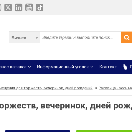
Бизнес
знес каталог
Информационный уголок
Контакт
Р
мещения для торжеств, вечеринок, дней рождений
Раковица - весь м
оржеств, вечеринок, дней рож