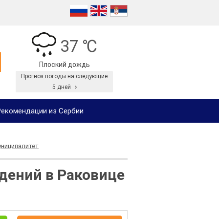
37 ℃
Плоский дождь
Прогноз погоды на следующие
5 дней
екомендации из Сербии
униципалитет
дений в Раковице