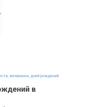
еКурица
ств, вечеринок, дней рождений
ождений в