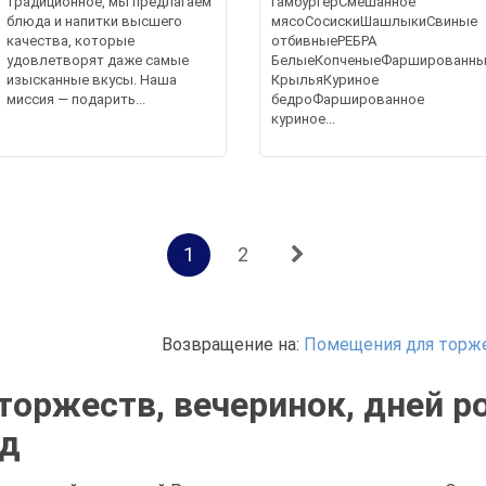
традиционное, мы предлагаем
гамбургерСмешанное
блюда и напитки высшего
мясоСосискиШашлыкиСвиные
качества, которые
отбивныеРЕБРА
удовлетворят даже самые
БелыеКопченыеФаршированны
изысканные вкусы. Наша
КрыльяКуриное
миссия — подарить...
бедроФаршированное
куриное...
1
2
Возвращение на:
Помещения для торже
оржеств, вечеринок, дней р
ад