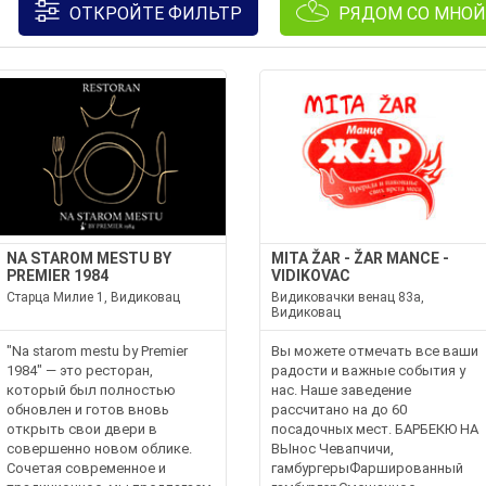
ОТКРОЙТЕ ФИЛЬТР
РЯДОМ СО МНОЙ
NA STAROM MESTU BY
MITA ŽAR - ŽAR MANCE -
PREMIER 1984
VIDIKOVAC
Старца Милие 1, Видиковац
Видиковачки венац 83а,
Видиковац
"Na starom mestu by Premier
Вы можете отмечать все ваши
1984" — это ресторан,
радости и важные события у
который был полностью
нас. Наше заведение
обновлен и готов вновь
рассчитано на до 60
открыть свои двери в
посадочных мест. БАРБЕКЮ НА
совершенно новом облике.
ВЫнос Чевапчичи,
Сочетая современное и
гамбургерыФаршированный