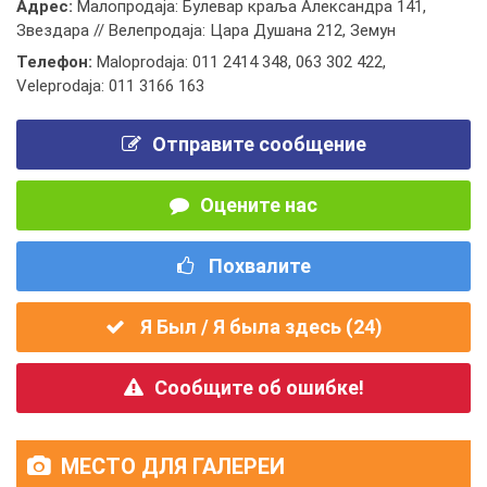
Адрес:
Малопродаја: Булевар краља Александра 141,
Звездара // Велепродаја: Цара Душана 212, Земун
Телефон:
Maloprodaja: 011 2414 348
,
063 302 422
,
Veleprodaja: 011 3166 163
Отправите сообщение
Оцените нас
Похвалите
Я Был / Я была здесь (
24
)
Сообщите об ошибке!
МЕСТО ДЛЯ ГАЛЕРЕИ