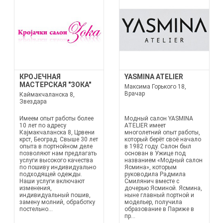
КРОЈЕЧНАЯ
YASMINA ATELIER
МАСТЕРСКАЯ "ЗОКА"
Максима Горького 18,
Врачар
Каймакчаланска 8,
Звездара
Имеем опыт работы более
Модный салон YASMINA
10 лет по адресу
ATELIER имеет
Кајмакчаланска 8, Црвени
многолетний опыт работы,
крст, Београд. Свыше 30 лет
который берёт своё начало
опыта в портнойном деле
в 1982 году. Салон был
позволяют нам предлагать
основан в Ужице под
услуги высокого качества
названием «Модный салон
по пошиву индивидуально
Ясмина», которым
подходящей одежды.
руководила Радмила
Наши услуги включают
Смилянич вместе с
изменения,
дочерью Ясминой. Ясмина,
индивидуальный пошив,
ныне главный портной и
замену молний, обработку
модельер, получила
постельно...
образование в Париже в
пр...