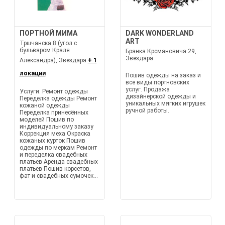
ПОРТНОЙ МИМА
DARK WONDERLAND
ART
Тршчанска 8 (угол с
бульваром Краля
Бранка Крсмановича 29,
Звездара
Александра), Звездара
+ 1
локации
Пошив одежды на заказ и
все виды портновских
услуг. Продажа
Услуги: Ремонт одежды
дизайнерской одежды и
Переделка одежды Ремонт
уникальных мягких игрушек
кожаной одежды
ручной работы.
Переделка принесённых
моделей Пошив по
индивидуальному заказу
Коррекция меха Окраска
кожаных курток Пошив
одежды по меркам Ремонт
и переделка свадебных
платьев Аренда свадебных
платьев Пошив корсетов,
фат и свадебных сумочек...