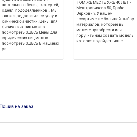
ТОМ ЖЕ МЕСТЕ УЖЕ 40 ЛЕТ -
постельного белья, скатертей,
Мештровичева 50, Браће
одеял, пододеяльников... Мы
Јерковић. У нашем
также предоставляем услуги
ассортименте большой выбор
химической чистки. Цены для
материалов, которые вы
физических лиц можно
можете приобрести или
посмотреть ЗДЕСЬ Цены для
поручить нам создать модель,
юридических лиц можно
которая подойдет ваше...
посмотреть ЗДЕСЬ В машинах
раз...
Пошив на заказ