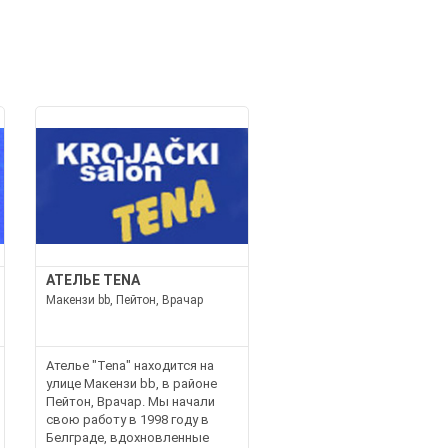
И
АТЕЛЬЕ TENA
Макензи bb, Пейтон, Врачар
Ателье "Tena" находится на
улице Макензи bb, в районе
Пейтон, Врачар. Мы начали
свою работу в 1998 году в
Белграде, вдохновленные