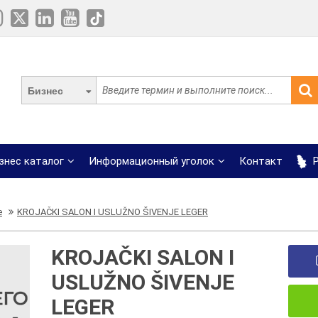
Бизнес
знес каталог
Информационный уголок
Контакт
Р
е
KROJAČKI SALON I USLUŽNO ŠIVENJE LEGER
KROJAČKI SALON I
USLUŽNO ŠIVENJE
LEGER