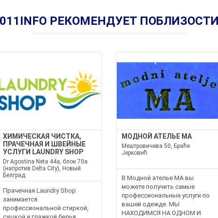
011INFO РЕКОМЕНДУЕТ ПОБЛИЗОСТ
ХИМИЧЕСКАЯ ЧИСТКА,
МОДНОЙ АТЕЛЬЕ MA
ПРАЧЕЧНАЯ И ШВЕЙНЫЕ
Мештровичева 50, Браће
УСЛУГИ LAUNDRY SHOP
Јерковић
Dr Agostina Neta 44a, блок 70a
(напротив Delta City), Новый
Белград
В Модной ателье MA вы
можете получить самые
Прачечная Laundry Shop
профессиональные услуги по
занимается
вашей одежде. МЫ
профессиональной стиркой,
НАХОДИМСЯ НА ОДНОМ И
сушкой и глажкой белья,