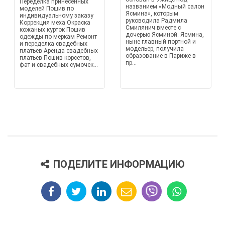
Переделка принесённых
названием «Модный салон
моделей Пошив по
Ясмина», которым
индивидуальному заказу
руководила Радмила
Коррекция меха Окраска
Смилянич вместе с
кожаных курток Пошив
дочерью Ясминой. Ясмина,
одежды по меркам Ремонт
ныне главный портной и
и переделка свадебных
модельер, получила
платьев Аренда свадебных
образование в Париже в
платьев Пошив корсетов,
пр...
фат и свадебных сумочек...
ПОДЕЛИТЕ ИНФОРМАЦИЮ