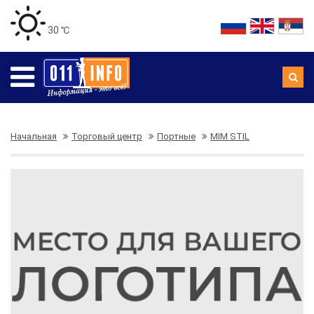
30 ℃
Начальная
Торговый центр
Портные
MIM STIL