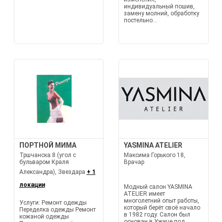
индивидуальный пошив,
замену молний, обработку
постельно...
ПОРТНОЙ МИМА
YASMINA ATELIER
Тршчанска 8 (угол с
Максима Горького 18,
бульваром Краля
Врачар
Александра), Звездара
+ 1
локации
Модный салон YASMINA
ATELIER имеет
многолетний опыт работы,
Услуги: Ремонт одежды
который берёт своё начало
Переделка одежды Ремонт
в 1982 году. Салон был
кожаной одежды
основан в Ужице под