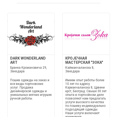
DARK WONDERLAND
КРОЈЕЧНАЯ
ART
МАСТЕРСКАЯ "ЗОКА"
Бранка Крсмановича 29,
Каймакчаланска 8,
Звездара
Звездара
Пошив одежды на заказ и
Имеем опыт работы более
все виды портновских
10 лет по адресу
услуг. Продажа
Кајмакчаланска 8, Црвени
дизайнерской одежды и
крст, Београд. Свыше 30 лет
уникальных мягких игрушек
опыта в портнойном деле
ручной работы.
позволяют нам предлагать
услуги высокого качества
по пошиву индивидуально
подходящей одежды.
Наши услуги включают
изменения,