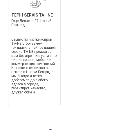
TEPIH SERVIS TA - NE
Гоце Делчева 37, Новый
Белград
Сервис по чистке ковров
TA-NE С более чем
тридцатилетней традицией,
сервис TA-NE предлагает
вам безупречные услуги по
чистке ковров, мебели и
коммерческих помещений.
Из нашего сервисного
центра в Новом Белграде
мы быстро и легко
доберемся до любого
адреса в городе,
гарантируя качество,
дружелюбие и...