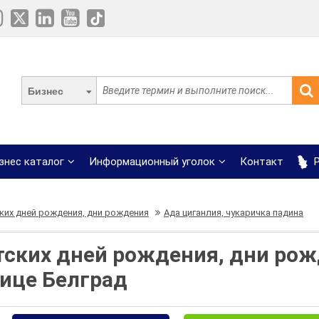
Бизнес
знес каталог
Информационный уголок
Контакт
Р
ких дней рождения, дни рождения
Ада циганлия, чукаричка падина
тских дней рождения, дни рож
ице Белград