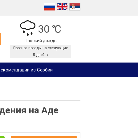
30 ℃
Плоский дождь
Прогноз погоды на следующие
5 дней
екомендации из Сербии
дения на Аде