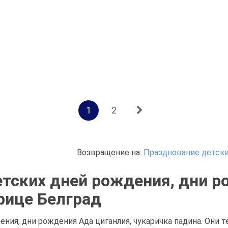
1
2
Возвращение на:
Празднование детски
тских дней рождения, дни р
рице Белград
ния, дни рождения Ада циганлия, чукаричка падина. Они 