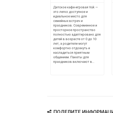
Детское кафе-игровая Vuk —
это легко доступное и
идеальное место для
семейных встреч и
праздников. Современное и
просторное пространство
полностью адаптировано для
детей в возрасте от 0 до 10
лет, а родители могут
комфортно отдохнуть и
насладиться приятным
общением. Пакеты для
праздников включают в...
ПОДЕЛИТЕ ИНФОРМАЦ