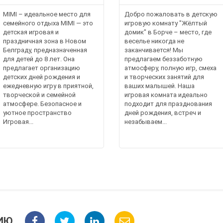
MIMI – идеальное место для
Добро пожаловать в детскую
семейного отдыха MIMI — это
игровую комнату "Жёлтый
детская игровая и
домик" в Борче – место, где
праздничная зона в Новом
веселье никогда не
Белграду, предназначенная
заканчивается! Мы
для детей до 8 лет. Она
предлагаем беззаботную
предлагает организацию
атмосферу, полную игр, смеха
детских дней рождения и
и творческих занятий для
ежедневную игру в приятной,
ваших малышей. Наша
творческой и семейной
игровая комната идеально
атмосфере. Безопасное и
подходит для празднования
уютное пространство
дней рождения, встреч и
Игровая...
незабываем...
ИЮ