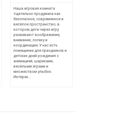
Наша игровая комната
тщательно продумана как
безопасное, современное и
весёлое пространство, в
котором дети через игру
развивают воображение,
внимание, логику и
координацию.У нас есть
помещение для праздников и
детских дней рождения с
анимацией, шариками,
весёлыми играми и
множеством улыбок.
Интерак...