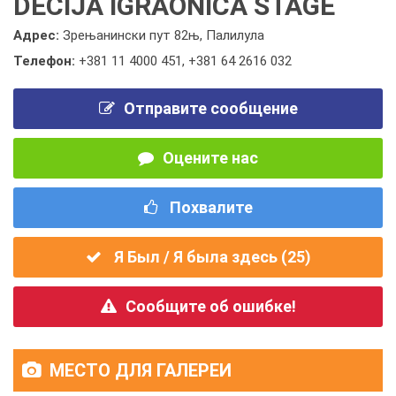
DEČIJA IGRAONICA STAGE
Адрес:
Зрењанински пут 82њ, Палилула
Телефон:
+381 11 4000 451
,
+381 64 2616 032
Отправите сообщение
Оцените нас
Похвалите
Я Был / Я была здесь (
25
)
Сообщите об ошибке!
МЕСТО ДЛЯ ГАЛЕРЕИ