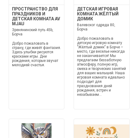
ПРОСТРАНСТВО ДЛЯ
ДЕТСКАЯ ИГРОВАЯ
ПРАЗДНИКОВ И
КОМНАТА ЖЁЛТЫЙ
ДЕТСКАЯ КОМНАТА AV
ДОМИК
MJAU
Валевског одреда 80,
Борча
Зренянинский путь 45b,
Борча
Добро пожаловать в
детскую игровую комнату
Добро пожаловать в
"Жёлтый домик" в Борче –
страну, где живёт фантазия.
место, где веселье никогда
Здесь улыбки рисуются
не заканчивается! Мы
красками игры. Дни
предлагаем беззаботную
рождения, которые звучат
атмосферу, полную игр,
мелодией счастья.
смеха и творческих занятий
для ваших малышей. Наша
игровая комната идеально
подходит для
празднования дней
рождения, встреч и
незабываем...