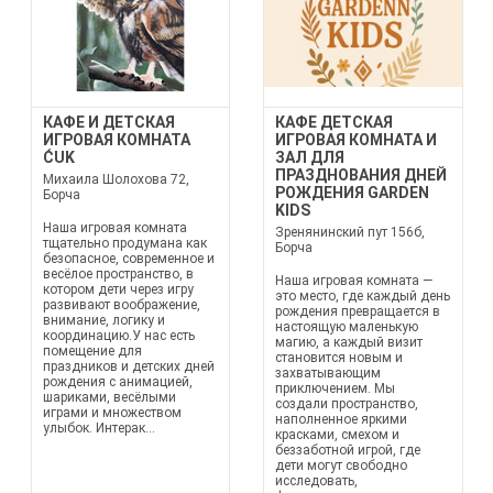
КАФЕ И ДЕТСКАЯ
КАФЕ ДЕТСКАЯ
ИГРОВАЯ КОМНАТА
ИГРОВАЯ КОМНАТА И
ĆUK
ЗАЛ ДЛЯ
ПРАЗДНОВАНИЯ ДНЕЙ
Михаила Шолохова 72,
РОЖДЕНИЯ GARDEN
Борча
KIDS
Наша игровая комната
Зренянинский пут 156б,
тщательно продумана как
Борча
безопасное, современное и
весёлое пространство, в
Наша игровая комната —
котором дети через игру
это место, где каждый день
развивают воображение,
рождения превращается в
внимание, логику и
настоящую маленькую
координацию.У нас есть
магию, а каждый визит
помещение для
становится новым и
праздников и детских дней
захватывающим
рождения с анимацией,
приключением. Мы
шариками, весёлыми
создали пространство,
играми и множеством
наполненное яркими
улыбок. Интерак...
красками, смехом и
беззаботной игрой, где
дети могут свободно
исследовать,