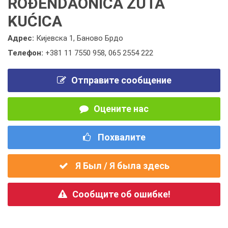
ROĐENDAONICA ŽUTA
KUĆICA
Адрес:
Кијевска 1, Баново Брдо
Телефон:
+381 11 7550 958
,
065 2554 222
Отправите сообщение
Оцените нас
Похвалите
Я Был / Я была здесь
Сообщите об ошибке!