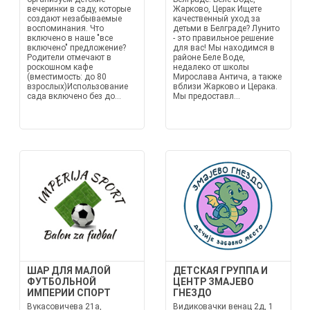
вечеринки в саду, которые
Жарково, Церак Ищете
создают незабываемые
качественный уход за
воспоминания. Что
детьми в Белграде? Лунито
включено в наше "все
- это правильное решение
включено" предложение?
для вас! Мы находимся в
Родители отмечают в
районе Беле Воде,
роскошном кафе
недалеко от школы
(вместимость: до 80
Мирослава Антича, а также
взрослых)Использование
вблизи Жарково и Церака.
сада включено без до...
Мы предоставл...
ШАР ДЛЯ МАЛОЙ
ДЕТСКАЯ ГРУППА И
ФУТБОЛЬНОЙ
ЦЕНТР ЗМАЈЕВО
ИМПЕРИИ СПОРТ
ГНЕЗДО
Вукасовичева 21а,
Видиковачки венац 2д, 1