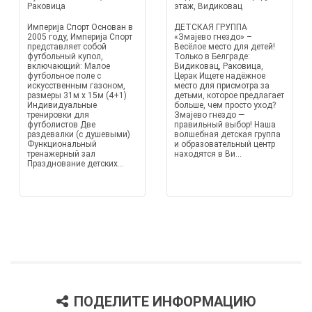
Раковица
этаж, Видиковац
Империја Спорт Основан в
ДЕТСКАЯ ГРУППА
2005 году, Империја Спорт
«Змајево гнездо» –
представляет собой
Весёлое место для детей!
футбольный купол,
Только в Белграде:
включающий: Малое
Видиковац, Раковица,
футбольное поле с
Церак Ищете надёжное
искусственным газоном,
место для присмотра за
размеры 31м x 15м (4+1)
детьми, которое предлагает
Индивидуальные
больше, чем просто уход?
тренировки для
Змајево гнездо —
футболистов Две
правильный выбор! Наша
раздевалки (с душевыми)
волшебная детская группа
Функциональный
и образовательный центр
тренажерный зал
находятся в Ви...
Празднование детских...
ПОДЕЛИТЕ ИНФОРМАЦИЮ