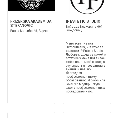
FRIZERSKA AKADEMIJA
IP ESTETIC STUDIO
STEFANOVIĆ
Войводе Влаховича 661,
Вождовац
Ранка Миљића 48, Борча
Меня зовут Ивана
Петрониевич, и я стою за
салоном IP Estetic Studio.
Любовь к уходу за кожей и
эстетике у меня появилась
ещё в начальной школе, а
эту страсть я превратила в
знания и навыки
благодаря
профессиональному
образованию. Я окончила
Высшую медицинскую
школу профессиональных
исследований по...