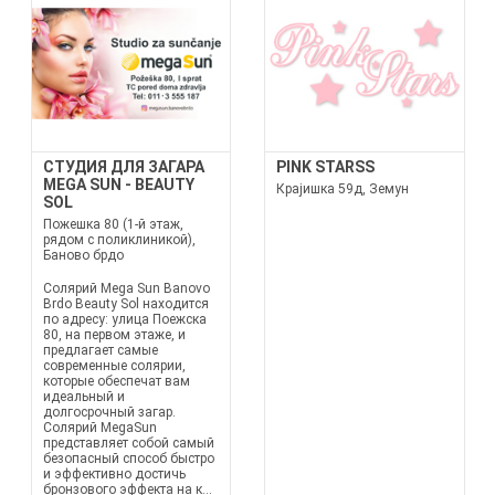
СТУДИЯ ДЛЯ ЗАГАРА
PINK STARSS
MEGA SUN - BEAUTY
Крајишка 59д, Земун
SOL
Пожешка 80 (1-й этаж,
рядом с поликлиникой),
Баново брдо
Солярий Mega Sun Banovo
Brdo Beauty Sol находится
по адресу: улица Поежска
80, на первом этаже, и
предлагает самые
современные солярии,
которые обеспечат вам
идеальный и
долгосрочный загар.
Солярий MegaSun
представляет собой самый
безопасный способ быстро
и эффективно достичь
бронзового эффекта на к...