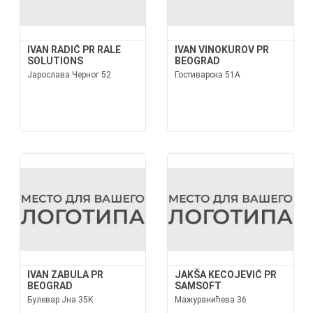
IVAN RADIĆ PR RALE
IVAN VINOKUROV PR
SOLUTIONS
BEOGRAD
Јарослава Черног 52
Гостиварска 51А
IVAN ZABULA PR
JAKŠA KECOJEVIĆ PR
BEOGRAD
SAMSOFT
Булевар Јна 35К
Мажуранићева 36