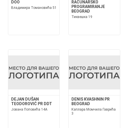
DOO
RAČUNARSKO
PROGRAMIRANJE
Владимира Томановића 51
BEOGRAD
Тиквешка 19
DEJAN DUŠAN
DENIS KVASHNIN PR
TEODOROVIĆ PR DDT
BEOGRAD
Јована Поповића 14А
Каплара Момчила Гаврића
3