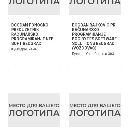
BOGDAN PONOĆKO
BOGDAN RAJKOVIĆ PR
PREDUZETNIK
RAČUNARSKO
RAČUNARSKO
PROGRAMIRANJE
PROGRAMIRANJE NFB
BOGIBYTES SOFTWARE
SOFT BEOGRAD
SOLUTIONS BEOGRAD
(VOŽDOVAC)
Кумодрашка 46
Булевар Ослобођења 303