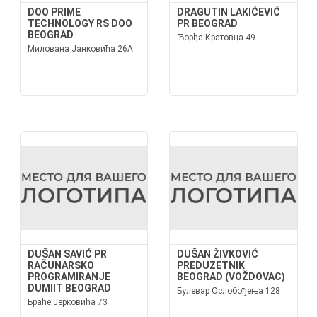
DOO PRIME
DRAGUTIN LAKIĆEVIĆ
TECHNOLOGY RS DOO
PR BEOGRAD
BEOGRAD
Ђорђа Кратовца 49
Милована Јанковића 26А
DUŠAN SAVIĆ PR
DUŠAN ŽIVKOVIĆ
RAČUNARSKO
PREDUZETNIK
PROGRAMIRANJE
BEOGRAD (VOŽDOVAC)
DUMIIT BEOGRAD
Булевар Ослобођења 128
Браће Јерковића 73