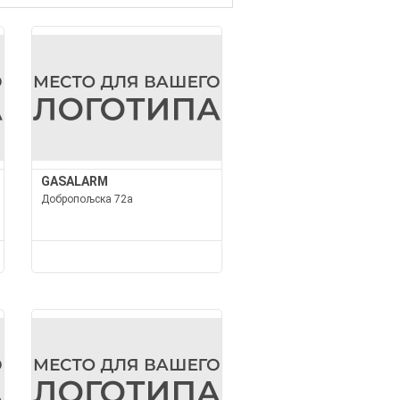
GASALARM
Добропољска 72а