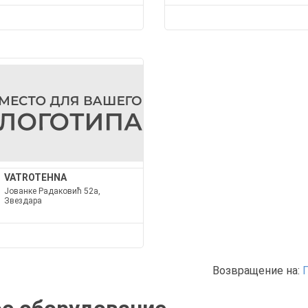
VATROTEHNA
Јованке Радаковић 52а,
Звездара
Возвращение на: