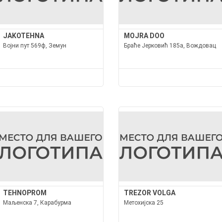
JAKOTEHNA
MOJRA DOO
Војни пут 569ф, Земун
Браће Јерковић 185а, Вождовац
TEHNOPROM
TREZOR VOLGA
Маљенска 7, Карабурма
Метохијска 25