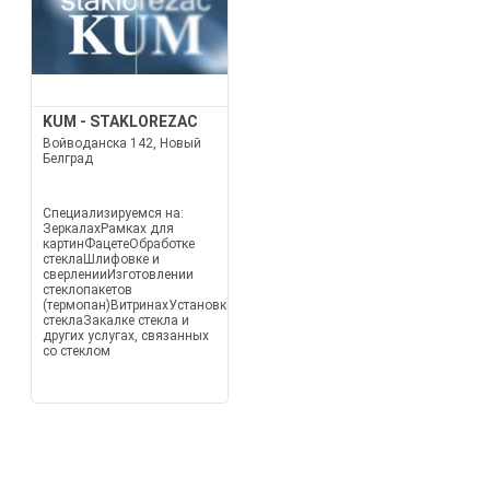
KUM - STAKLOREZAC
Войводанска 142, Новый
Белград
Специализируемся на:
ЗеркалахРамках для
картинФацетеОбработке
стеклаШлифовке и
сверленииИзготовлении
стеклопакетов
(термопан)ВитринахУстановке
стеклаЗакалке стекла и
других услугах, связанных
со стеклом