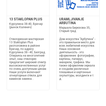
13 STAKLOPAN PLUS
URAMLJIVANJE
ARBUTINA
Курсулина 38-40, Врачар
(рынок Каленич)
Маршала Бирюзова 35,
Старый град
Стеклорезная мастерская
Дом искусства "Арбутина" -
13 Stakloplan Plus
это правильное место для
расположена в районе
всех любителей искусства.
Врачар, по адресу
Наша основная
Курсулина 38–40, Белград.
деятельность - это
Опираясь на многолетний
оформление: фотографии,
опыт, наш стеклорез
картины, папирус,
предлагает широкий спектр
акварели, графика. Мы
высококачественных услуг
также оформляем зеркала
по очень доступным ценам.
и создаем различные
Наши услуги включают:
плюшевые и картонные
огнеупорные стёкла для
скульптуры, молдинги и т.
каминов замена...
д.