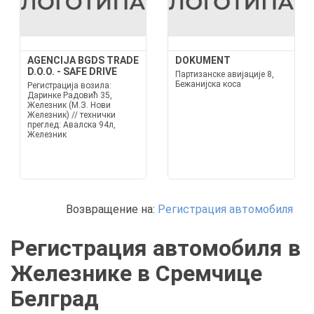
AGENCIJA BGDS TRADE
DOKUMENT
D.O.O. - SAFE DRIVE
Партизанске авијације 8,
Бежанијска коса
Регистрација возила:
Даринке Радовић 35,
Железник (М.З. Нови
Железник) // технички
преглед: Авалска 94л,
Железник
Возвращение на:
Регистрация автомобиля
Регистрация автомобиля в
Железнике в Сремчице
Белград