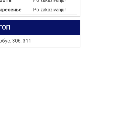
бота
Po zakazivanju!
кресенье
Po zakazivanju!
ГОП
бус: 306, 311