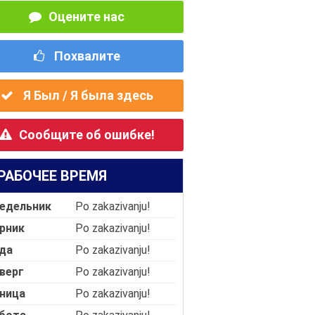
Оцените нас
Похвалите
Я Был / Я была здесь
Сообщите об ошибке!
РАБОЧЕЕ ВРЕМЯ
едельник
Po zakazivanju!
рник
Po zakazivanju!
да
Po zakazivanju!
верг
Po zakazivanju!
ница
Po zakazivanju!