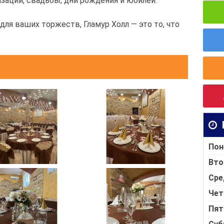
зации, свадьбы, дни рождения и юбилеи.
для ваших торжеств, Гламур Холл — это то, что
Пон
Вто
Сре
Чет
Пят