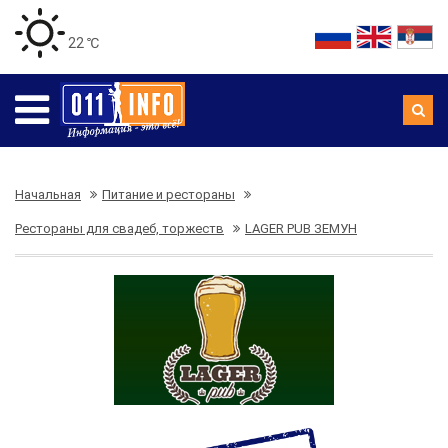
22 ℃
Начальная
Питание и рестораны
Рестораны для свадеб, торжеств
LAGER PUB ЗЕМУН