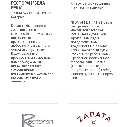
РЕСТОРАН "БЕЛА
Милутина Миланковича
РЕКА"
132, Новый Белград
Тошин бунар 179, Новый
Белград
"BON APPETIT" На Новом
Когда-то был известен
Белграде в блоке 38
хороший рецепт для
находится ресторан
каждого блюда — свежие
домашней кухни "Bon
ингредиенты,
Appetit". Мы рады
приготовленные с
предложить вам
любовью. И сегодня это
традиционные блюда:
остается актуальным.
Супы Фасолевый суп с
Вдохновленные
копчеными ребрышками
проверенными рецептами
Пребранац (запеченная
наших бабушек, мы
фасоль) Гуляш Сарма
представляем вам
(фаршированные
сокровищницу
капустные листья) Рубец
незабываемых домашних
Свиная рулька с гарниром
вкусов. Приятного
Наш...
аппетита!