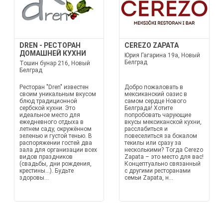
DREN - РЕСТОРАН
CEREZO ZAPATA
ДОМАШНЕЙ КУХНИ
Юрия Гагарина 19a, Новый
Белград
Тошин бунар 216, Новый
Белград
Ресторан "Dren" известен
Добро пожаловать в
своим уникальным вкусом
мексиканский оазис в
блюд традиционной
самом сердце Нового
сербской кухни. Это
Белграда! Хотите
идеальное место для
попробовать чарующие
ежедневного отдыха в
вкусы мексиканской кухни,
летнем саду, окружённом
расслабиться и
зеленью и густой тенью. В
повеселиться за бокалом
распоряжении гостей два
текилы или сразу за
зала для организации всех
несколькими? Тогда Cerezo
видов праздников
Zapata – это место для вас!
(свадьбы, дни рождения,
Концептуально связанный
крестины...). Будьте
с другими ресторанами
здоровы...
семьи Zapata, н...