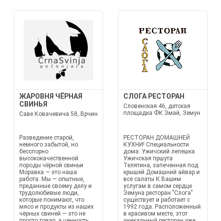
ЖАРОВНЯ ЧЁРНАЯ
СЛОГА РЕСТОРАН
СВИНЬЯ
Словенская 46, детская
площадка ФК Змай, Земун
Саве Ковачевича 58, Врчин
Разведение старой,
РЕСТОРАН ДОМАШНЕЙ
немного забытой, но
КУХНИ! Специальности
бесспорно
дома: Ужичский лепешка
высококачественной
Ужичская пршута
породы чёрной свиньи
Телятина, запеченная под
Моравка — это наша
крышей Домашний айвар и
работа. Мы — опытные,
все салаты К Вашим
преданные своему делу и
услугам в самом сердце
трудолюбивые люди,
Земуна ресторан "Слога"
которые понимают, что
существует и работает с
мясо и продукты из наших
1992 года. Расположенный
чёрных свиней — это не
в красивом месте, этот
просто товар, а ценность,
уникальный ресторан уже