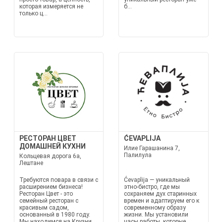
которая измеряется не
б...
только ц...
РЕСТОРАН ЦВЕТ
ĆEVAPLIJA
ДОМАШНЕЙ КУХНИ
Илие Гарашанина 7,
Палилула
Кольцевая дорога 6а,
Лештане
Требуются повара в связи с
Ćevaplija — уникальный
расширением бизнеса!
этно-бистро, где мы
Ресторан Цвет - это
сохраняем дух старинных
семейный ресторан с
времен и адаптируем его к
красивым садом,
современному образу
основанный в 1980 году.
жизни. Мы установили
Мы находимся на Крузни
часы работы, которые