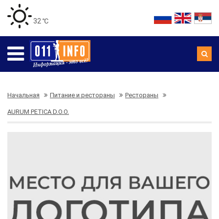
32 ℃
Начальная
Питание и рестораны
Рестораны
AURUM PETICA D.O.O.