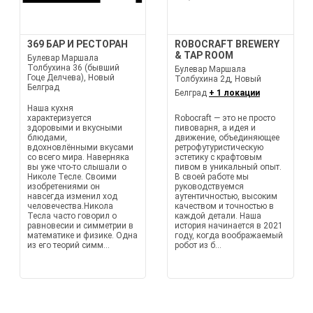
369 БАР И РЕСТОРАН
ROBOCRAFT BREWERY
& TAP ROOM
Булевар Маршала
Толбухина 36 (бывший
Булевар Маршала
Гоце Делчева), Новый
Толбухина 2д, Новый
Белград
Белград
+ 1 локации
Наша кухня
характеризуется
Robocraft — это не просто
здоровыми и вкусными
пивоварня, а идея и
блюдами,
движение, объединяющее
вдохновлёнными вкусами
ретрофутуристическую
со всего мира. Наверняка
эстетику с крафтовым
вы уже что-то слышали о
пивом в уникальный опыт.
Николе Тесле. Своими
В своей работе мы
изобретениями он
руководствуемся
навсегда изменил ход
аутентичностью, высоким
человечества.Никола
качеством и точностью в
Тесла часто говорил о
каждой детали. Наша
равновесии и симметрии в
история начинается в 2021
математике и физике. Одна
году, когда воображаемый
из его теорий симм...
робот из б...