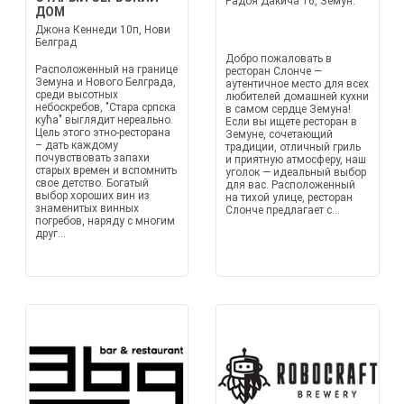
Радоя Дакича 16, Земун.
ДОМ
Джона Кеннеди 10п, Нови
Белград
Добро пожаловать в
Расположенный на границе
ресторан Слонче —
Земуна и Нового Белграда,
аутентичное место для всех
среди высотных
любителей домашней кухни
небоскребов, "Стара српска
в самом сердце Земуна!
кућа" выглядит нереально.
Если вы ищете ресторан в
Цель этого этно-ресторана
Земунe, сочетающий
– дать каждому
традиции, отличный гриль
почувствовать запахи
и приятную атмосферу, наш
старых времен и вспомнить
уголок — идеальный выбор
свое детство. Богатый
для вас. Расположенный
выбор хороших вин из
на тихой улице, ресторан
знаменитых винных
Слонче предлагает с...
погребов, наряду с многим
друг...