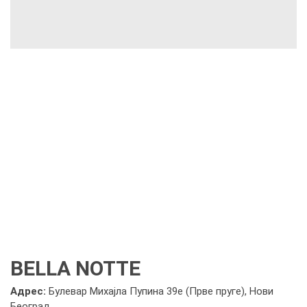
BELLA NOTTE
Адрес:
Булевар Михајла Пупина 39е (Прве пруге), Нови
Београд