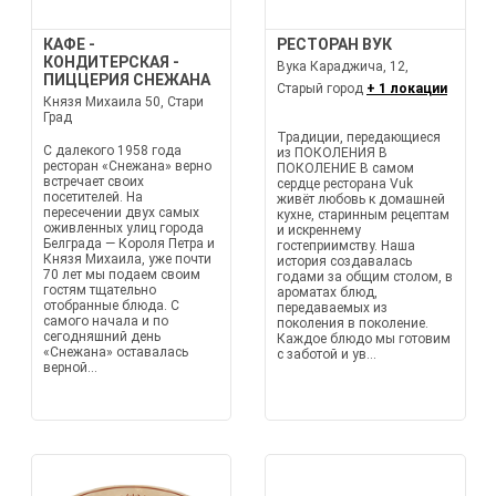
КАФЕ -
РЕСТОРАН ВУК
КОНДИТЕРСКАЯ -
Вука Караджича, 12,
ПИЦЦЕРИЯ СНЕЖАНА
Старый город
+ 1 локации
Князя Михаила 50, Стари
Град
Традиции, передающиеся
С далекого 1958 года
из ПОКОЛЕНИЯ В
ресторан «Снежана» верно
ПОКОЛЕНИЕ В самом
встречает своих
сердце ресторана Vuk
посетителей. На
живёт любовь к домашней
пересечении двух самых
кухне, старинным рецептам
оживленных улиц города
и искреннему
Белграда — Короля Петра и
гостеприимству. Наша
Князя Михаила, уже почти
история создавалась
70 лет мы подаем своим
годами за общим столом, в
гостям тщательно
ароматах блюд,
отобранные блюда. С
передаваемых из
самого начала и по
поколения в поколение.
сегодняшний день
Каждое блюдо мы готовим
«Снежана» оставалась
с заботой и ув...
верной...