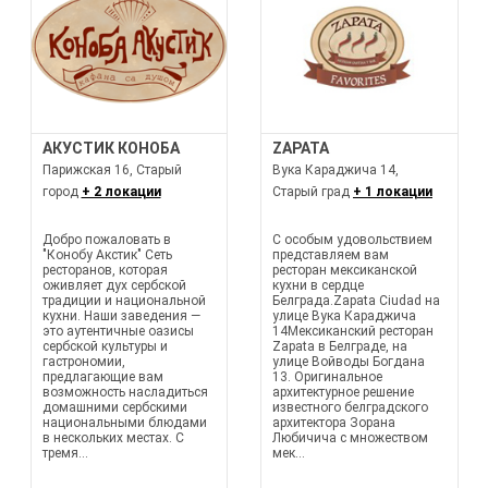
АКУСТИК КОНОБА
ZAPATA
Парижская 16, Старый
Вука Караджича 14,
город
+ 2 локации
Старый град
+ 1 локации
Добро пожаловать в
С особым удовольствием
"Конобу Акстик" Сеть
представляем вам
ресторанов, которая
ресторан мексиканской
оживляет дух сербской
кухни в сердце
традиции и национальной
Белграда.Zapata Ciudad на
кухни. Наши заведения —
улице Вука Караджича
это аутентичные оазисы
14Мексиканский ресторан
сербской культуры и
Zapata в Белграде, на
гастрономии,
улице Войводы Богдана
предлагающие вам
13. Оригинальное
возможность насладиться
архитектурное решение
домашними сербскими
известного белградского
национальными блюдами
архитектора Зорана
в нескольких местах. С
Любичича с множеством
тремя...
мек...