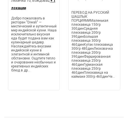
Любичка 1б, Вождовац
+ 1
локации
ПЕРЕВОД НА РУССКИЙ
ШАШЛЫК
Добро пожаловать в
ПОРЦИЯМИМаленькая
ресторан "Diwali" —
плескавица 150гр
мистический и аутентичный
300динСредняя
мир индийской кухни. Наша
плескавица 200гр
исключительно вкусная
390динБольшая
еда будет подана вам как
плескавица 300гр
кулинарный шедевр.
460динКутак плескавица
Наслаждайтесь вкусами
300гр 480динЛесковачка
индийской кухни в
плескавица 200гр
элегантной и интимной
390динФаршированная
обстановке. Ощутите тепло
плескавица 250гр
и очарование необычных и
460динГурманская
креативных индийских
плескавица 250гр
блюд в др...
460динПлескавица на
каймаке 300гр 460динЧе...