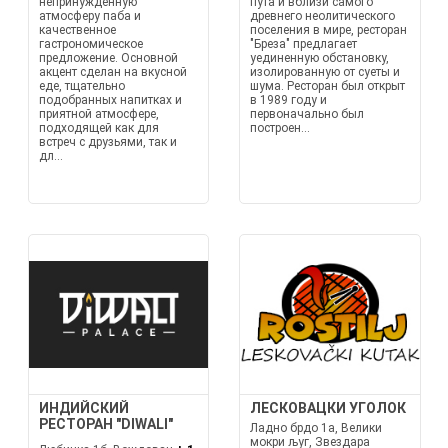
непринужденную
пута и вблизи самого
атмосферу паба и
древнего неолитического
качественное
поселения в мире, ресторан
гастрономическое
"Бреза" предлагает
предложение. Основной
уединенную обстановку,
акцент сделан на вкусной
изолированную от суеты и
еде, тщательно
шума. Ресторан был открыт
подобранных напитках и
в 1989 году и
приятной атмосфере,
первоначально был
подходящей как для
построен...
встреч с друзьями, так и
дл...
ИНДИЙСКИЙ
ЛЕСКОВАЦКИ УГОЛОК
РЕСТОРАН "DIWALI"
Ладно брдо 1а, Велики
мокри љуг, Звездара